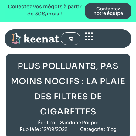
Collectez vos mégots à partir
Contactez
notre équipe
de 30€/mois !
PLUS POLLUANTS, PAS
MOINS NOCIFS : LA PLAIE
DES FILTRES DE
CIGARETTES
Écrit par :
Sandrine Poilpre
Publié le :
12/09/2022
Catégorie :
Blog