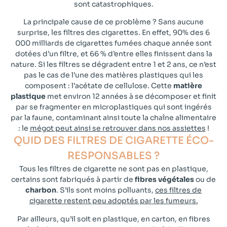
sont catastrophiques.
La principale cause de ce problème ? Sans aucune
surprise, les filtres des cigarettes. En effet, 90% des 6
000 milliards de cigarettes fumées chaque année sont
dotées d’un filtre, et 66 % d’entre elles finissent dans la
nature. Si les filtres se dégradent entre 1 et 2 ans, ce n’est
pas le cas de l’une des matières plastiques qui les
composent : l’acétate de cellulose. Cette
matière
plastique
met environ 12 années à se décomposer et finit
par se fragmenter en microplastiques qui sont ingérés
par la faune, contaminant ainsi toute la chaîne alimentaire
: le
mégot peut ainsi se retrouver dans nos assiettes
!
QUID DES FILTRES DE CIGARETTE ÉCO-
RESPONSABLES ?​
Tous les filtres de cigarette ne sont pas en plastique,
certains sont fabriqués à partir de
fibres végétales
ou de
charbon
. S’ils sont moins polluants,
ces filtres de
cigarette restent peu adoptés par les fumeurs.
Par ailleurs, qu’il soit en plastique, en carton, en fibres