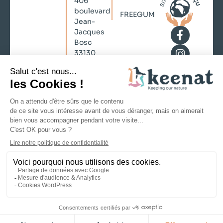
406
boulevard
FREEGUM
Jean-
Jacques
Bosc
33130
Bègles
contact@keenat.com
No Result
+33 (0)5
Website
57 35 73
Carbon
21
Mentions légales
Politique de confidentialité
CGV
Copyright © 2026 KEENAT, Tous droits
réservés