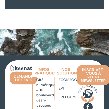
INFOS
NOS
INSCRIVEZ-
PRATIQUES
SOLUTIONS
VOUS À
DEMANDE
NOTRE
DE DEVIS
Cité
ÉCOMÉGOT
NEWSLETTER
numérique
EPI
406
boulevard
FREEGUM
Jean-
Jacques