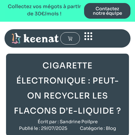
Collectez vos mégots à partir
Contactez
notre équipe
de 30€/mois !
CIGARETTE
ÉLECTRONIQUE : PEUT-
ON RECYCLER LES
FLACONS D’E-LIQUIDE ?
Écrit par :
Sandrine Poilpre
Publié le :
29/07/2025
Catégorie :
Blog