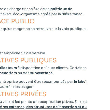
rise en charge financière de sa
politique de
at avec l’éco-organisme agréé par la filière tabac.
CE PUBLIC​
 qu’un mégot ne se retrouve sur la voie publique :
 et empêcher la dispersion.
ATIVES PUBLIQUES
ollecteurs
à disposition de leurs clients. Certaines
 cendriers
ou des
subventions
.
ne entreprise peuvent être récompensés par
le label
e auprès des usagers.
IVES PRIVÉES​
a ville et les points de récupération privés. Elle est
ires externes, des structures de l’insertion et du