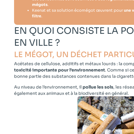
mégots
.
Keenat et sa solution écomégot œuvrent pour
une v
filtre
.
EN QUOI CONSISTE LA P
EN VILLE ?​
LE MÉGOT, UN DÉCHET PARTIC
​
Acétates de cellulose, additifs et métaux lourds : la co
toxicité importante pour l’environnement
. Comme si ce 
bonne partie des substances contenues dans la cigarett
Au niveau de l’environnement, il
pollue les sols
, les rése
également aux animaux et à la biodiversité en général.