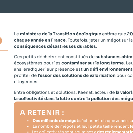
Le
ministère de la Transition écologique
estime que
20
chaque année en France
. Toutefois, jeter un mégot sur 
conséquences désastreuses durables
.
Ces petits déchets sont constitués de
substances chim
écosystèmes pour les
contaminer sur le long terme
. Le
ans, éradiquer leur présence est
un défi environnement
profiter de
l’essor des solutions de valorisation
pour con
s
citoyennes.
Entre obligations et solutions, Keenat, acteur de
la valo
la collectivité dans la lutte contre la pollution des még
A RETENIR :
on
Des milliards de mégots
échouent chaque année sur 
Le nombre de mégots et leur petite taille rendent
l
Les collectivités sont soumises à
des réglementati