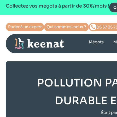
Collectez vos mégots à partir de 30€/mois !
C
Parler à un expert
Qui sommes-nous ?
05 57 35 7
Mégots
M
POLLUTION PA
DURABLE E
Écrit par