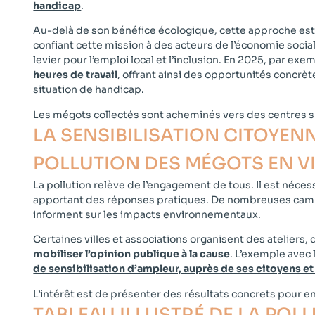
handicap
.
Au-delà de son bénéfice écologique, cette approche est 
confiant cette mission à des acteurs de l’économie social
levier pour l’emploi local et l’inclusion. En 2025, par ex
heures de travail
, offrant ainsi des opportunités concrè
situation de handicap.
Les mégots collectés sont acheminés vers des centres sp
LA SENSIBILISATION CITOYEN
POLLUTION DES MÉGOTS EN VIL
La pollution relève de l’engagement de tous. Il est néces
apportant des réponses pratiques. De nombreuses camp
informent sur les impacts environnementaux.
Certaines villes et associations organisent des ateliers
mobiliser l’opinion publique à la cause
. L’exemple avec 
de sensibilisation d’ampleur, auprès de ses citoyens et
L’intérêt est de présenter des résultats concrets pour e
TABLEAU ILLUSTRÉ DE LA POL