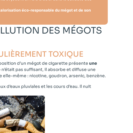
alorisation éco-responsable du mégot et de son
OLLUTION DES MÉGOTS
ULIÈREMENT TOXIQUE​
mposition d’un mégot de cigarette présente
une
n’était pas suffisant, il absorbe et diffuse une
e elle-même : nicotine, goudron, arsenic, benzène.
aux d’eaux pluviales et les cours d’eau. Il nuit