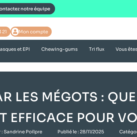
ontactez notre équipe
3 21
Mon compte
asques et EPI
Chewing-gums
Tri flux
Vous ête
R LES MÉGOTS : QU
T EFFICACE POUR VOT
 :
Sandrine Poilpre
Publié le :
28/11/2025
Catégor