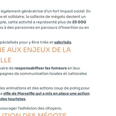
également génératrice d’un fort impact social. En
e et solidaire, la collecte de mégots devient un
emple, cette activité a représenté plus de
25 000
tes à des personnes en parcours d’insertion ou en
écialisés pour y être triés et
valorisés
.
NE AUX ENJEUX DE LA
LE​
saire de
responsabiliser les fumeurs
en leur
agnes de communication locales et nationales
, des animations et des actions coup de poing pour
la
ville de Marseille qui a mis en place une action
 des touristes
.
ncourager l’adhésion des citoyens.
LUTION DES MÉGOTS​