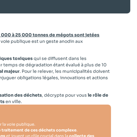
 000 à 25 000 tonnes de mégots sont jetées
la voie publique est un geste anodin aux
iques toxiques
qui se diffusent dans les
ur temps de dégradation étant évalué à plus de 10
al majeur
. Pour le relever, les municipalités doivent
juguer obligations légales, innovations et actions
risation des déchets
, décrypte pour vous
le rôle de
ots
en ville.
la voie publique.
e traitement de ces déchets complexe
.
ons
et jouent un rôle crucial dans la
collecte des